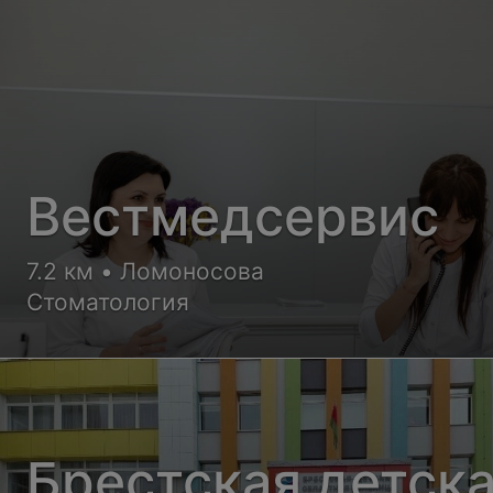
Вестмедсервис
7.2 км • Ломоносова
Стоматология
Брестская детск