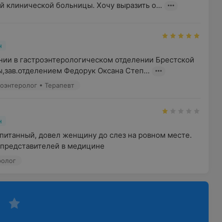
й клинической больницы. Хочу выразить о...
н
нии в гастроэнтерологическом отделении Брестской 
,зав.отделением Федорук Оксана Степ...
роэнтеролог • Терапевт
н
питанный, довел женщину до слез на ровном месте. 
 представителей в медицине
ролог