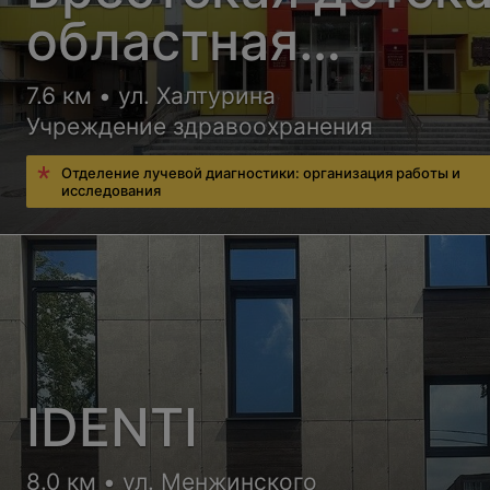
областная
больница
7.6 км • ул. Халтурина
Учреждение здравоохранения
Отделение лучевой диагностики: организация работы и
исследования
IDENTI
8.0 км • ул. Менжинского