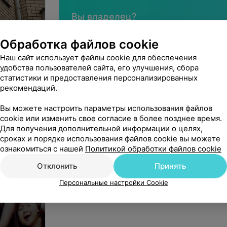
Вы владелец?
Обработка файлов cookie
Наш сайт использует файлы cookie для обеспечения
удобства пользователей сайта, его улучшения, сбора
Нашли ошибку?
статистики и предоставления персонализированных
ыбор»
рекомендаций.
Вы можете настроить параметры использования файлов
cookie или изменить свое согласие в более позднее время.
УЗ «Брестская областная больни
Для получения дополнительной информации о целях,
сроках и порядке использования файлов cookie вы можете
Юридический адрес: 224027, Брестская обл., г.
ознакомиться с нашей
Политикой обработки файлов cookie
УНП: 200083645
На правах рекламы
Отклонить
Принять
Персональные настройки Cookie