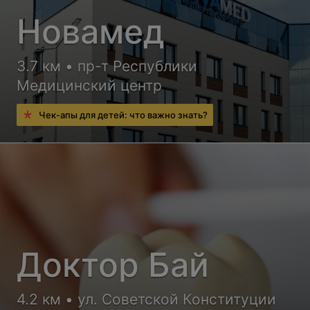
Новамед
3.7 км • пр-т Республики
Медицинский центр
Чек-апы для детей: что важно знать?
Доктор Бай
4.2 км • ул. Советской Конституции