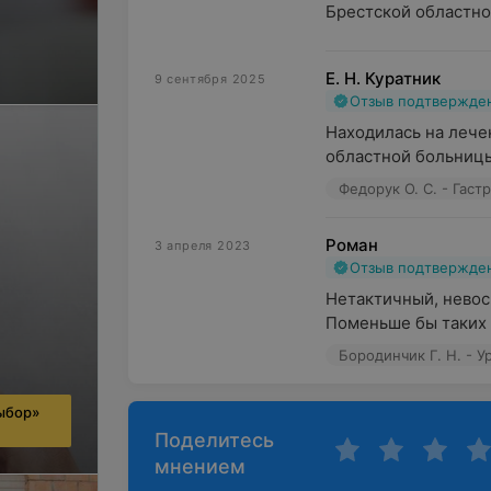
Брестской областно
Е. Н. Куратник
9 сентября 2025
Отзыв подтвержде
Находилась на лече
областной больницы
Федорук О. С. - Гаст
Роман
3 апреля 2023
Отзыв подтвержде
Нетактичный, невос
Поменьше бы таких
Бородинчик Г. Н. - У
ыбор»
Поделитесь
мнением