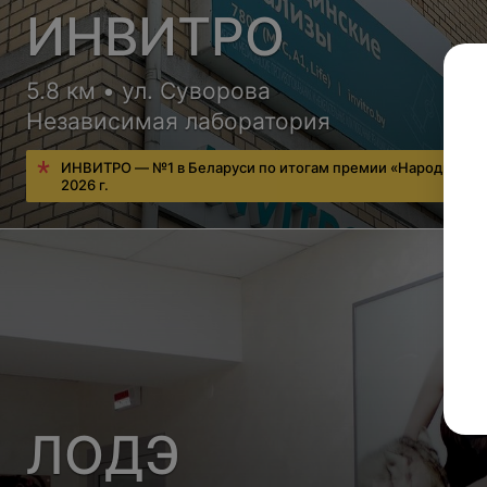
ИНВИТРО
5.8 км • ул. Суворова
Независимая лаборатория
ИНВИТРО — №1 в Беларуси по итогам премии «Народный в
2026 г.
ЛОДЭ