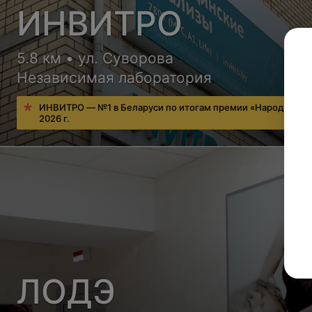
ИНВИТРО
5.8 км • ул. Суворова
Независимая лаборатория
ИНВИТРО — №1 в Беларуси по итогам премии «Народный в
2026 г.
ЛОДЭ