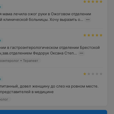
н
я мама лечила ожог руки в Ожоговом отделении 
й клинической больницы. Хочу выразить о...
н
нии в гастроэнтерологическом отделении Брестской 
,зав.отделением Федорук Оксана Степ...
роэнтеролог • Терапевт
н
питанный, довел женщину до слез на ровном месте. 
 представителей в медицине
ролог