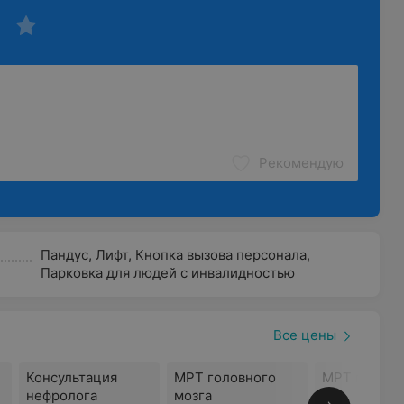
Рекомендую
Пандус
,
Лифт
,
Кнопка вызова персонала
,
Парковка для людей с инвалидностью
Все цены
Консультация
МРТ головного
МРТ позвон
нефролога
мозга