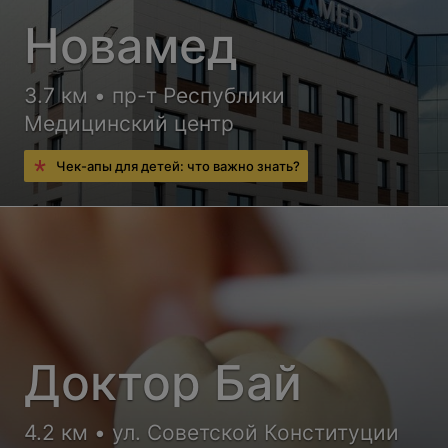
Новамед
3.7 км • пр-т Республики
Медицинский центр
Чек-апы для детей: что важно знать?
Доктор Бай
4.2 км • ул. Советской Конституции