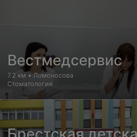
Вестмедсервис
7.2 км • Ломоносова
Стоматология
Брестская детск