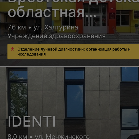
областная
больница
7.6 км • ул. Халтурина
Учреждение здравоохранения
Отделение лучевой диагностики: организация работы и
исследования
IDENTI
8.0 км • ул. Менжинского