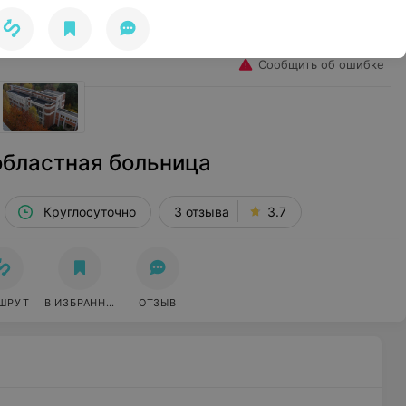
Избранное
Войти
Сообщить об ошибке
областная больница
Круглосуточно
3 отзыва
3.7
ШРУТ
В ИЗБРАННОЕ
ОТЗЫВ