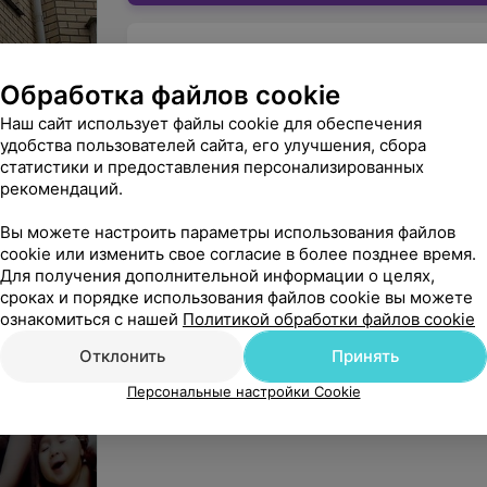
УЗ «Брестская областная больни
Обработка файлов cookie
Юридический адрес: 224027, Брестская обл., г.
УНП: 200083645
Наш сайт использует файлы cookie для обеспечения
На правах рекламы
удобства пользователей сайта, его улучшения, сбора
статистики и предоставления персонализированных
ыбор»
рекомендаций.
Вы можете настроить параметры использования файлов
cookie или изменить свое согласие в более позднее время.
Для получения дополнительной информации о целях,
сроках и порядке использования файлов cookie вы можете
ознакомиться с нашей
Политикой обработки файлов cookie
Отклонить
Принять
Персональные настройки Cookie